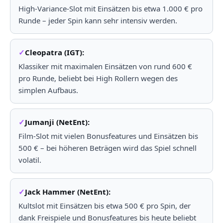
High-Variance-Slot mit Einsätzen bis etwa 1.000 € pro
Runde – jeder Spin kann sehr intensiv werden.
Cleopatra (IGT):
Klassiker mit maximalen Einsätzen von rund 600 €
pro Runde, beliebt bei High Rollern wegen des
simplen Aufbaus.
Jumanji (NetEnt):
Film-Slot mit vielen Bonusfeatures und Einsätzen bis
500 € – bei höheren Beträgen wird das Spiel schnell
volatil.
Jack Hammer (NetEnt):
Kultslot mit Einsätzen bis etwa 500 € pro Spin, der
dank Freispiele und Bonusfeatures bis heute beliebt