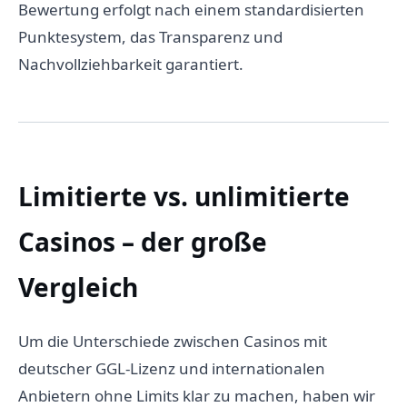
Bewertung erfolgt nach einem standardisierten
Punktesystem, das Transparenz und
Nachvollziehbarkeit garantiert.
Limitierte vs. unlimitierte
Casinos – der große
Vergleich
Um die Unterschiede zwischen Casinos mit
deutscher GGL-Lizenz und internationalen
Anbietern ohne Limits klar zu machen, haben wir