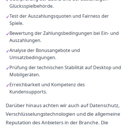
Glücksspielbehörde.
Test der Auszahlungsquoten und Fairness der
Spiele.
Bewertung der Zahlungsbedingungen bei Ein- und
Auszahlungen.
Analyse der Bonusangebote und
Umsatzbedingungen.
Prüfung der technischen Stabilität auf Desktop und
Mobilgeräten.
Erreichbarkeit und Kompetenz des
Kundensupports.
Darüber hinaus achten wir auch auf Datenschutz,
Verschlüsselungstechnologien und die allgemeine
Reputation des Anbieters in der Branche. Die