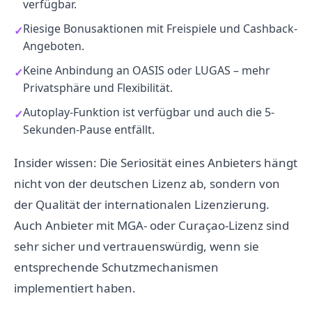
verfügbar.
Riesige Bonusaktionen mit Freispiele und Cashback-
Angeboten.
Keine Anbindung an OASIS oder LUGAS – mehr
Privatsphäre und Flexibilität.
Autoplay-Funktion ist verfügbar und auch die 5-
Sekunden-Pause entfällt.
Insider wissen: Die Seriosität eines Anbieters hängt
nicht von der deutschen Lizenz ab, sondern von
der Qualität der internationalen Lizenzierung.
Auch Anbieter mit MGA- oder Curaçao-Lizenz sind
sehr sicher und vertrauenswürdig, wenn sie
entsprechende Schutzmechanismen
implementiert haben.