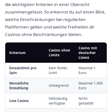
die wichtigsten Kriterien in einer Übersicht
zusammengefasst. So erkennst du auf einen Blick,
welche Einschränkungen bei regulierten
Plattformen gelten und welche Freiheiten dir
Casinos ohne Beschränkungen bieten.
Casino mit
Casino ohne
Kriterium
deutscher
Limits
Lizenz
Einsatzlimit pro
Kein festes
Maximal 1
Spin
Limit
Euro
Monatliche
Maximal 1.000
Unbegrenzt
Einzahlung
Euro
Vollständig
Nicht
Live Casino
verfügbar
gestattet