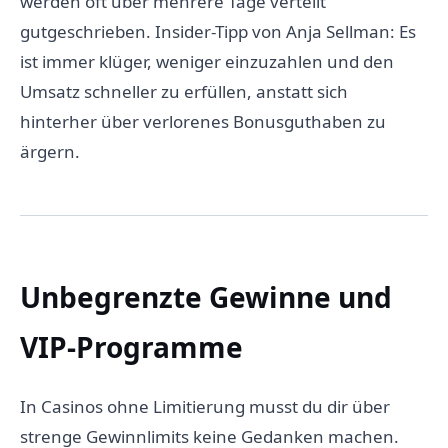
werden oft über mehrere Tage verteilt
gutgeschrieben. Insider-Tipp von Anja Sellman: Es
ist immer klüger, weniger einzuzahlen und den
Umsatz schneller zu erfüllen, anstatt sich
hinterher über verlorenes Bonusguthaben zu
ärgern.
Unbegrenzte Gewinne und
VIP-Programme
In Casinos ohne Limitierung musst du dir über
strenge Gewinnlimits keine Gedanken machen.