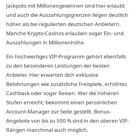
Jackpots mit Millionengewinnen sind hier erlaubt
und auch die Auszahlungsgrenzen liegen deutlich
höher als bei regulierten deutschen Anbietern.
Manche Krypto-Casinos erlauben sogar Ein- und
Auszahlungen in Millionenhöhe.
Ein hochwertiges VIP-Programm gehört ebenfalls
zu den besonderen Leistungen der besten
Anbieter. Hier erwarten dich exklusive
Belohnungen wie zusätzliche Freispiele, erhöhtes
Cashback oder sogar Reisen. Wer die höheren
Stufen erreicht, bekommt einen persönlichen
Account-Manager zur Seite gestellt. Bonus-
Angebote von bis zu 500 % sind in den oberen VIP-
Rängen manchmal auch möglich.