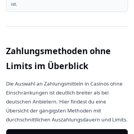
ist.
Zahlungsmethoden ohne
Limits im Überblick
Die Auswahl an Zahlungsmitteln in Casinos ohne
Einschränkungen ist deutlich breiter als bei
deutschen Anbietern. Hier findest du eine
Übersicht der gängigsten Methoden mit
durchschnittlichen Auszahlungsdauern und Limits.