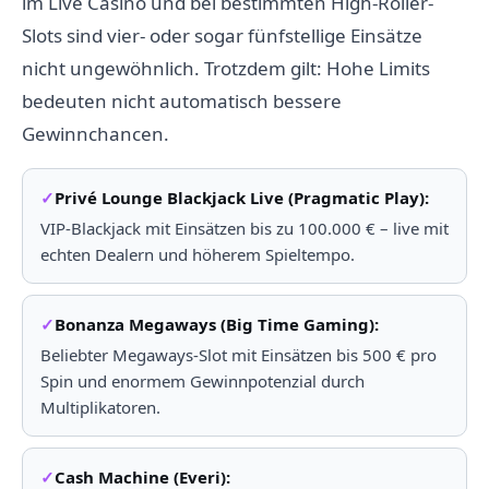
im Live Casino und bei bestimmten High-Roller-
Slots sind vier- oder sogar fünfstellige Einsätze
nicht ungewöhnlich. Trotzdem gilt: Hohe Limits
bedeuten nicht automatisch bessere
Gewinnchancen.
Privé Lounge Blackjack Live (Pragmatic Play):
VIP-Blackjack mit Einsätzen bis zu 100.000 € – live mit
echten Dealern und höherem Spieltempo.
Bonanza Megaways (Big Time Gaming):
Beliebter Megaways-Slot mit Einsätzen bis 500 € pro
Spin und enormem Gewinnpotenzial durch
Multiplikatoren.
Cash Machine (Everi):