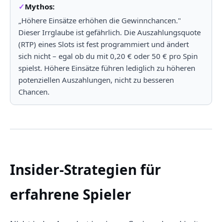
Mythos:
„Höhere Einsätze erhöhen die Gewinnchancen."
Dieser Irrglaube ist gefährlich. Die Auszahlungsquote
(RTP) eines Slots ist fest programmiert und ändert
sich nicht – egal ob du mit 0,20 € oder 50 € pro Spin
spielst. Höhere Einsätze führen lediglich zu höheren
potenziellen Auszahlungen, nicht zu besseren
Chancen.
Insider-Strategien für
erfahrene Spieler