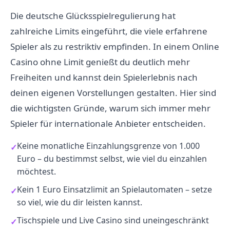
Die deutsche Glücksspielregulierung hat
zahlreiche Limits eingeführt, die viele erfahrene
Spieler als zu restriktiv empfinden. In einem Online
Casino ohne Limit genießt du deutlich mehr
Freiheiten und kannst dein Spielerlebnis nach
deinen eigenen Vorstellungen gestalten. Hier sind
die wichtigsten Gründe, warum sich immer mehr
Spieler für internationale Anbieter entscheiden.
Keine monatliche Einzahlungsgrenze von 1.000
Euro – du bestimmst selbst, wie viel du einzahlen
möchtest.
Kein 1 Euro Einsatzlimit an Spielautomaten – setze
so viel, wie du dir leisten kannst.
Tischspiele und Live Casino sind uneingeschränkt