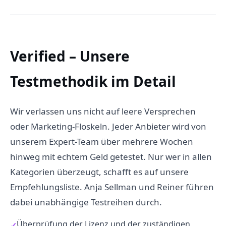
Verified – Unsere
Testmethodik im Detail
Wir verlassen uns nicht auf leere Versprechen
oder Marketing-Floskeln. Jeder Anbieter wird von
unserem Expert-Team über mehrere Wochen
hinweg mit echtem Geld getestet. Nur wer in allen
Kategorien überzeugt, schafft es auf unsere
Empfehlungsliste. Anja Sellman und Reiner führen
dabei unabhängige Testreihen durch.
Überprüfung der Lizenz und der zuständigen