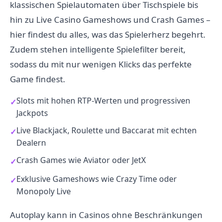
klassischen Spielautomaten über Tischspiele bis
hin zu Live Casino Gameshows und Crash Games –
hier findest du alles, was das Spielerherz begehrt.
Zudem stehen intelligente Spielefilter bereit,
sodass du mit nur wenigen Klicks das perfekte
Game findest.
Slots mit hohen RTP-Werten und progressiven
Jackpots
Live Blackjack, Roulette und Baccarat mit echten
Dealern
Crash Games wie Aviator oder JetX
Exklusive Gameshows wie Crazy Time oder
Monopoly Live
Autoplay kann in Casinos ohne Beschränkungen