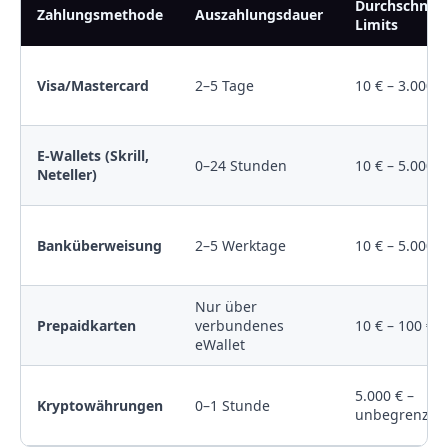
Durchschnittl
Zahlungsmethode
Auszahlungsdauer
Limits
Visa/Mastercard
2–5 Tage
10 € – 3.000 €
E-Wallets (Skrill,
0–24 Stunden
10 € – 5.000 €
Neteller)
Banküberweisung
2–5 Werktage
10 € – 5.000 €
Nur über
Prepaidkarten
verbundenes
10 € – 100 €
eWallet
5.000 € –
Kryptowährungen
0–1 Stunde
unbegrenzt