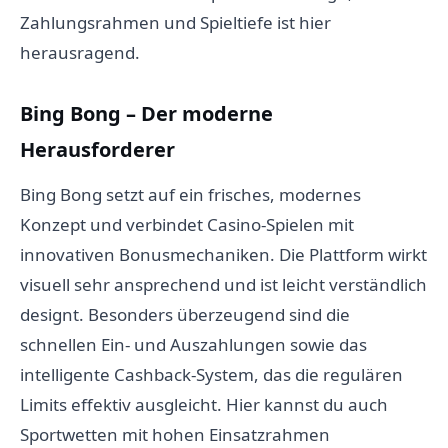
Zahlungsrahmen und Spieltiefe ist hier
herausragend.
Bing Bong – Der moderne
Herausforderer
Bing Bong setzt auf ein frisches, modernes
Konzept und verbindet Casino-Spielen mit
innovativen Bonusmechaniken. Die Plattform wirkt
visuell sehr ansprechend und ist leicht verständlich
designt. Besonders überzeugend sind die
schnellen Ein- und Auszahlungen sowie das
intelligente Cashback-System, das die regulären
Limits effektiv ausgleicht. Hier kannst du auch
Sportwetten mit hohen Einsatzrahmen