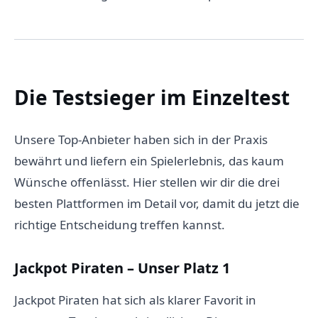
Die Testsieger im Einzeltest
Unsere Top-Anbieter haben sich in der Praxis
bewährt und liefern ein Spielerlebnis, das kaum
Wünsche offenlässt. Hier stellen wir dir die drei
besten Plattformen im Detail vor, damit du jetzt die
richtige Entscheidung treffen kannst.
Jackpot Piraten – Unser Platz 1
Jackpot Piraten hat sich als klarer Favorit in